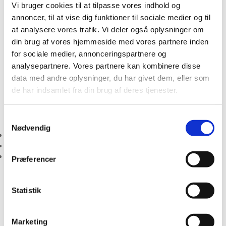
Vi bruger cookies til at tilpasse vores indhold og
For os handler revision om mere end tal. Det handler i høj
annoncer, til at vise dig funktioner til sociale medier og til
grad om seriøs og kompetent rådgivning. Når du vælger KT
at analysere vores trafik. Vi deler også oplysninger om
Revision Vejle ApS som din økonomiske samarbejdspartner er
din brug af vores hjemmeside med vores partnere inden
du sikret en kompetent revisor, som er i stand til at assistere
for sociale medier, annonceringspartnere og
på alle økonomiske planer.
analysepartnere. Vores partnere kan kombinere disse
data med andre oplysninger, du har givet dem, eller som
de har indsamlet fra din brug af deres tjenester.
KT Revision Vejle ApS kan bl.a. hjælpe dig med:
Samtykkevalg
Nødvendig
Udarbejdelse af årsrapporter og årsregnskaber
Udarbejdelse af skattepligtig indkomst
Udarbejdelse af momsregnskab
Præferencer
Statistik
Som revisorer med en alsidig viden og erfaring, tilbyder vi
løsning af alle typer revisionsopgaver for både store og små
virksomheder.
Marketing