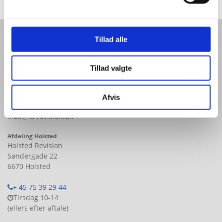
Kontakt os i dag og hør mere om hvad vi kan tilbyde dig og
din virksomhed
Tillad alle
KONTAKT OS
Hovedkontor
K.T. Revision Vejle ApS
Tillad valgte
Niels Finsensvej 20
7100 Vejle
Afvis
+ 45 75 82 04 44
mail@kt-revision.dk
Afdeling Holsted
Holsted Revision
Søndergade 22
6670 Holsted
+ 45 75 39 29 44
Tirsdag 10-14
(ellers efter aftale)